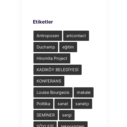
Etiketler
Antroposen
artcontact
Duchamp
eğitim
Hiromita Project
KADIKÖY BELEDİYESİ
KONFERANS
Louise Bourgeois
makale
Politika
sanat
sanatçı
SEMİNER
sergi
SÖYLEŞİ
teknosistem