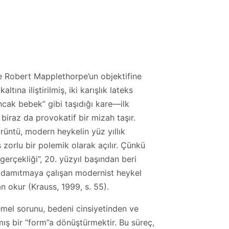
e Robert Mapplethorpe’un objektifine
ına iliştirilmiş, iki karışlık lateks
uncak bebek” gibi taşıdığı kare—ilk
, biraz da provokatif bir mizah taşır.
rüntü, modern heykelin yüz yıllık
ş zorlu bir polemik olarak açılır. Çünkü
 gerçekliği”, 20. yüzyıl başından beri
a damıtmaya çalışan modernist heykel
 okur (Krauss, 1999, s. 55).
emel sorunu, bedeni cinsiyetinden ve
lmış bir “form”a dönüştürmektir. Bu süreç,