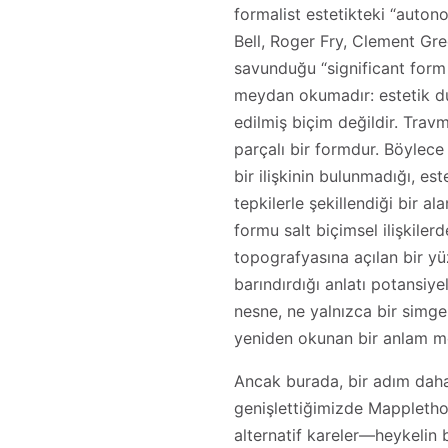
formalist estetikteki “auton
Bell, Roger Fry, Clement Gr
savunduğu “significant form
meydan okumadır: estetik du
edilmiş biçim değildir. Travm
parçalı bir formdur. Böylece
bir ilişkinin bulunmadığı, e
tepkilerle şekillendiği bir a
formu salt biçimsel ilişkile
topografyasına açılan bir yü
barındırdığı anlatı potansiyel
nesne, ne yalnızca bir simg
yeniden okunan bir anlam m
Ancak burada, bir adım daha
genişlettiğimizde Mappleth
alternatif kareler—heykelin