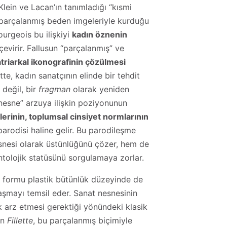
. Klein ve Lacan’ın tanımladığı “kısmi
 parçalanmış beden imgeleriyle kurduğu
Bourgeois bu ilişkiyi
kadın öznenin
evirir. Fallusun “parçalanmış” ve
triarkal ikonografinin çözülmesi
tte, kadın sanatçının elinde bir tehdit
 değil, bir
fragman
olarak yeniden
nesne” arzuya ilişkin poziyonunun
lerinin, toplumsal cinsiyet normlarının
parodisi haline gelir. Bu parodileşme
esnesi olarak üstünlüğünü çözer, hem de
ontolojik statüsünü sorgulamaya zorlar.
lus formu plastik bütünlük düzeyinde de
aşmayı temsil eder. Sanat nesnesinin
k arz etmesi gerektiği yönündeki klasik
en
Fillette
, bu parçalanmış biçimiyle