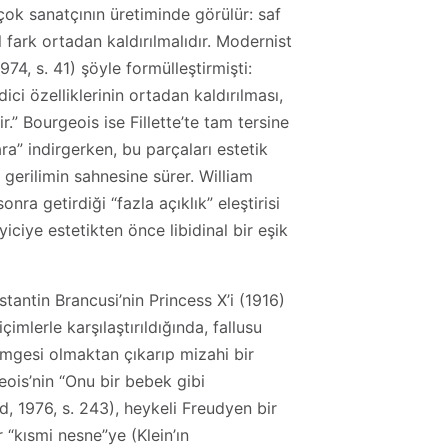
çok sanatçının üretiminde görülür: saf
fark ortadan kaldırılmalıdır. Modernist
974, s. 41) şöyle formülleştirmişti:
ici özelliklerinin ortadan kaldırılması,
.” Bourgeois ise Fillette’te tam tersine
ara” indirgerken, bu parçaları estetik
 gerilimin sahnesine sürer. William
sonra getirdiği “fazla açıklık” eleştirisi
yiciye estetikten önce libidinal bir eşik
stantin Brancusi’nin Princess X’i (1916)
biçimlerle karşılaştırıldığında, fallusu
imgesi olmaktan çıkarıp mizahi bir
ois’nin “Onu bir bebek gibi
rd, 1976, s. 243), heykeli Freudyen bir
r “kısmi nesne”ye (Klein’ın