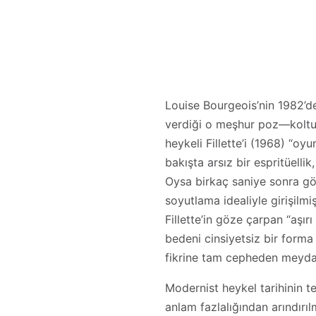
Louise Bourgeois’nin 1982’d
verdiği o meşhur poz—koltukalt
heykeli Fillette’i (1968) “oy
bakışta arsız bir espritüellik
Oysa birkaç saniye sonra gö
soyutlama idealiyle girişilmi
Fillette’in göze çarpan “aşırı
bedeni cinsiyetsiz bir form
fikrine tam cepheden meydan
Modernist heykel tarihinin t
anlam fazlalığından arındırı