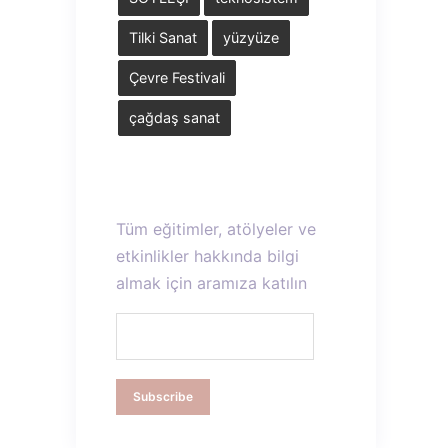
Tilki Sanat
yüzyüze
Çevre Festivali
çağdaş sanat
Tüm eğitimler, atölyeler ve
etkinlikler hakkında bilgi
almak için aramıza katılın