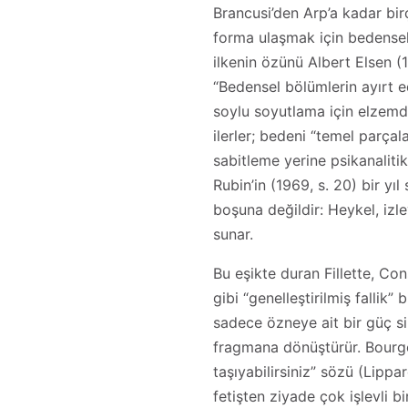
Brancusi’den Arp’a kadar bir
forma ulaşmak için bedensel 
ilkenin özünü Albert Elsen (1
“Bedensel bölümlerin ayırt ed
soylu soyutlama için elzemdir
ilerler; bedeni “temel parçal
sabitleme yerine psikanalitik
Rubin’in (1969, s. 20) bir yıl 
boşuna değildir: Heykel, izle
sunar.
Bu eşikte duran Fillette, Con
gibi “genelleştirilmiş fallik” 
sadece özneye ait bir güç s
fragmana dönüştürür. Bourge
taşıyabilirsiniz” sözü (Lippa
fetişten ziyade çok işlevli bi