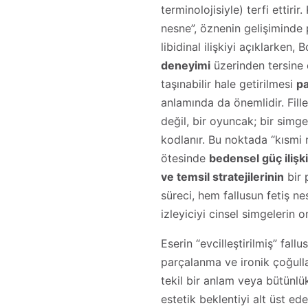
terminolojisiyle) terfi ettirir
nesne”, öznenin gelişiminde
libidinal ilişkiyi açıklarken, 
deneyimi
üzerinden tersine ç
taşınabilir hale getirilmesi
pa
anlamında da önemlidir. Fille
değil, bir oyuncak; bir simge
kodlanır. Bu noktada “kısmi 
ötesinde
bedensel güç ilişki
ve temsil stratejilerinin
bir 
süreci, hem fallusun fetiş n
izleyiciyi cinsel simgelerin 
Eserin “evcilleştirilmiş” fal
parçalanma ve ironik çoğull
tekil bir anlam veya bütünlü
estetik beklentiyi alt üst ed