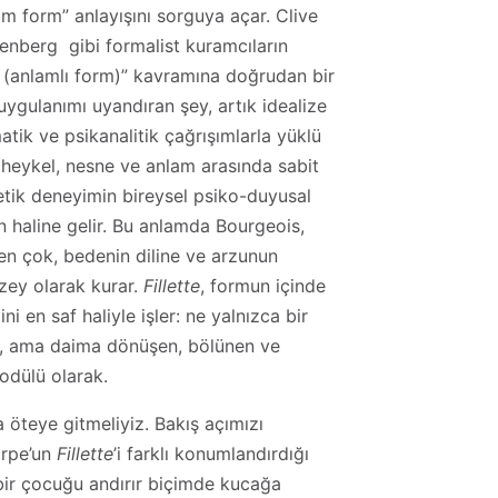
om form” anlayışını sorguya açar. Clive
eenberg gibi formalist kuramcıların
 (anlamlı form)” kavramına doğrudan bir
ygulanımı uyandıran şey, artık idealize
atik ve psikanalitik çağrışımlarla yüklü
 heykel, nesne ve anlam arasında sabit
stetik deneyimin bireysel psiko-duyusal
lan haline gelir. Bu anlamda Bourgeois,
rden çok, bedenin diline ve arzunun
zey olarak kurar.
Fillette
, formun içinde
ini en saf haliyle işler: ne yalnızca bir
e, ama daima dönüşen, bölünen ve
odülü olarak.
 öteye gitmeliyiz. Bakış açımızı
orpe’un
Fillette
’i farklı konumlandırdığı
 bir çocuğu andırır biçimde kucağa