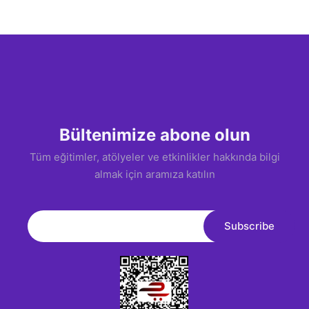
Modüller ve Atölyeler
Kurumsal İnovasyon ve Sanat Enstitüsü (CORINA)
Araştırmalar ve Yayınlar
Bültenimize abone olun
Tüm eğitimler, atölyeler ve etkinlikler hakkında bilgi
almak için aramıza katılın
Artepos
Sweeplink
Tilki JR.
Koleksiyon