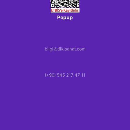
Sergiler
Popup
Kişisel Sergiler
Ayşe Önel – Olduğumu Zannettiğim Şey Değilim
bilgi@tilkisanat.com
Pelin Timoçin – Kendini Bul
Nazlı Kocaçınar – Yerleşmemiş Dünya
(+90) 545 217 47 11
Karma Sergiler
Buluntu Disiplinlerarası Karma Sergi
Reddedilenler Disiplinlerarası Karma Sergi